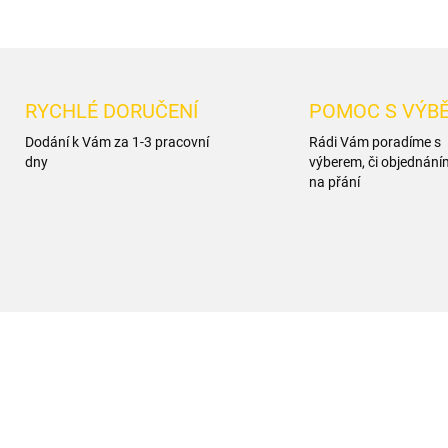
RYCHLÉ DORUČENÍ
POMOC S VÝB
Dodání k Vám za 1-3 pracovní
Rádi Vám poradíme s
dny
výberem, či objednání
na přání