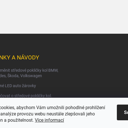
NKY A NÁVODY
měnit středové pokličky kol BMW,
des, Škoda, Volkswagen
né LED auto žárovky
čovat o středové pokličky kol.
ookies, abychom Vám umožnili pohodlné prohlížení
S
 analýze provozu webu neustále zlepšovali jeho
n a použitelnost.
Více informací