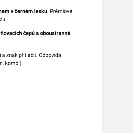
em v černém lesku
. Prémiové
zu.
ňovacích čepů a oboustranné
 a znak přitlačit. Odpovídá
n, kombi).