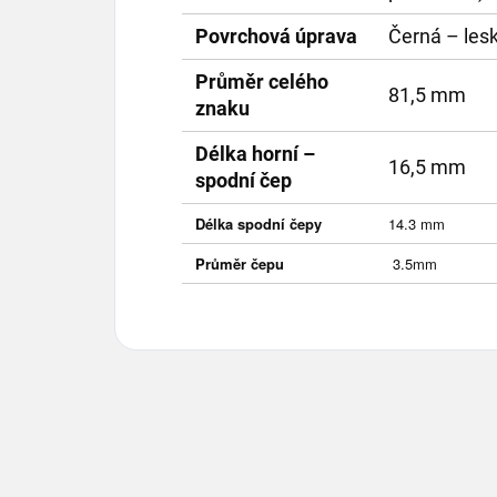
Povrchová úprava
Černá – lesk
Průměr celého
81,5 mm
znaku
Délka horní –
16,5 mm
spodní čep
Délka spodní čepy
14.3 mm
Průměr čepu
3.5mm