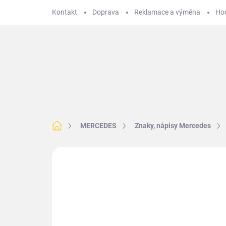
Přejít
Kontakt
Doprava
Reklamace a výměna
Ho
na
obsah
Hledat
BMW
VOLKSWAGEN
MERCEDES
T
Domů
MERCEDES
Znaky, nápisy Mercedes
Neohodnoceno
Podrobnosti hodnoce