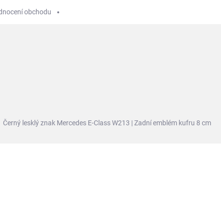
dnocení obchodu
ESLA
ŠKODA
AUDI
HYUNDAI
Autokosmetika
Černý lesklý znak Mercedes E-Class W213 | Zadní emblém kufru 8 cm
ní
569 Kč
Měrná
SKLADEM
cena:
MŮŽEME DORUČIT DO:
12.8.2