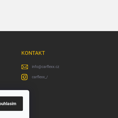
KONTAKT
info
@
carflexx.cz
carflexx_/
ouhlasím