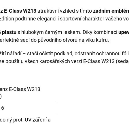
z E-Class W213
atraktivní vzhled s tímto
zadním emblém
dition podtrhne eleganci i sportovní charakter vašeho vo
 plastu
s hlubokým černým leskem. Díky kombinaci
upev
erfektně sedí do původního otvoru na víku kufru.
í nářadí – stačí očistit podklad, odstranit ochrannou fólii
ze použít u všech karosářských verzí E-Class W213 (seda
enz E-Class W213
)
16
dolný proti UV záření a