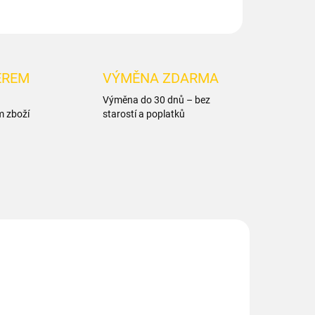
ĚREM
VÝMĚNA ZDARMA
Výměna do 30 dnů – bez
m zboží
starostí a poplatků