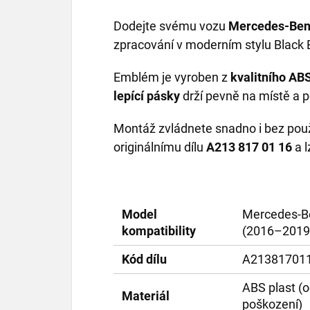
Dodejte svému vozu
Mercedes-Ben
zpracování v moderním stylu Black E
Emblém je vyroben z
kvalitního ABS
lepící pásky
drží pevně na místě a p
Montáž zvládnete snadno i bez použit
originálnímu dílu
A213 817 01 16
a l
Model
Mercedes-B
kompatibility
(2016–2019
Kód dílu
A21381701
ABS plast (o
Materiál
poškození)