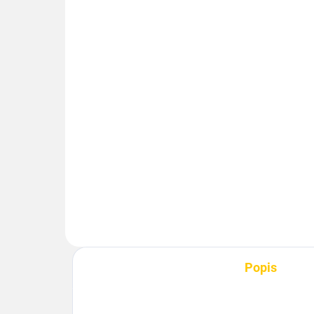
SKLADEM
Klíčenka AMG - alcantara,
Embl
černá
repr
366 Kč
75 
Do košíku
De
Popis