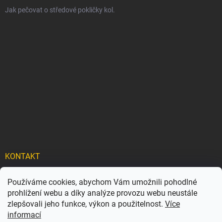
Jak pečovat o středové pokličky kol.
KONTAKT
info
@
carflexx.cz
Používáme cookies, abychom Vám umožnili pohodlné
prohlížení webu a díky analýze provozu webu neustále
carflexx_/
zlepšovali jeho funkce, výkon a použitelnost.
Více
informací