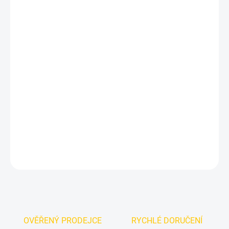
MŮŽEME
DORUČIT DO:
17.8.2026
MOŽNOSTI
DORUČENÍ
−
+
Přidat do košíku
Projektory dveří LED s logem Volkswagen, pro modely: Passat CC
Golf Scirocco Sharan Tiguan Touareg T-Roc Jetta
DETAILNÍ INFORMACE
ZEPTAT SE
OVĚŘENÝ PRODEJCE
RYCHLÉ DORUČENÍ