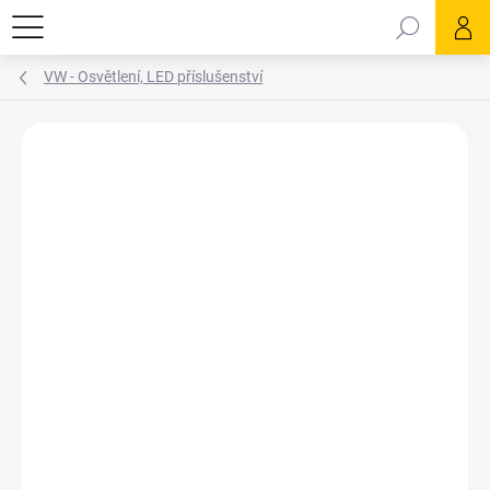
Přejít
Hledat
na
obsah
VW - Osvětlení, LED příslušenství
Podrobnosti hodnocení
2 hodnocení