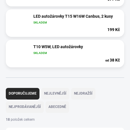
LED autožárovky T15 W16W Canbus, 2 kusy
SKLADEM
199 Kč
T10 W5W, LED autožárovky
SKLADEM
38 Kč
od
Ř
a
DOPORUČUJEME
NEJLEVNĚJŠÍ
NEJDRAŽŠÍ
z
e
NEJPRODÁVANĚJŠÍ
ABECEDNĚ
n
í
18
položek celkem
p