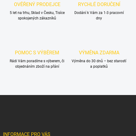
c
OVĚŘENÝ PRODEJCE
RYCHLÉ DORUČENÍ
í
5 let na trhu, Sklad v Česku, Tisíce
p
Dodání k Vám za 1-3 pracovní
spokojených zákazníků
dny
r
v
k
y
v
ý
POMOC S VÝBĚREM
VÝMĚNA ZDARMA
p
i
Rádi Vám poradíme s výberem, či
Výměna do 30 dnů – bez starostí
s
objednáním zboží na přání
a poplatků
u
Z
á
p
a
t
í
INFORMACE PRO VÁS