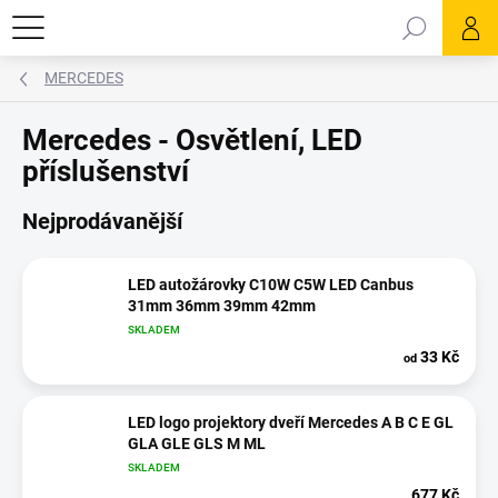
Přejít
Hledat
na
obsah
MERCEDES
Mercedes - Osvětlení, LED
příslušenství
Nejprodávanější
LED autožárovky C10W C5W LED Canbus
31mm 36mm 39mm 42mm
SKLADEM
33 Kč
od
LED logo projektory dveří Mercedes A B C E GL
GLA GLE GLS M ML
SKLADEM
677 Kč