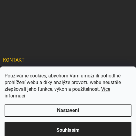
KONTAKT
info
@
carflexx.cz
Používáme cookies, abychom Vám umožnili pohodlné
prohlížení webu a díky analýze provozu webu neustále
carflexx_/
zlepšovali jeho funkce, výkon a použitelnost.
Více
informací
Nastavení
Copyright 2026
Car-Flexx
. Všechna práva vyhrazena.
Souhlasím