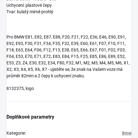
Uchycení: plastové čepy
Tvar: kulatý mírně prohlý
Pro BMW E81, E82, E87, E88, F20, F21, F22, E36, E46, E90, E91,
E92, E93, F30, F31, F34, F35, F32, E39, E60, E61, F07, F10, F11,
F18, E63, E64, F06, F12, F13, E38, E65, E66, E67, F01, F02, F03,
F04, E53, E70, E71, E72, E83, E84, F15, F25, E85, E86, E89, E52,
E53, Z3, Z4, E30, E32, E34, F80, F32, M1, M2, M3, M4, M5, M6, X1,
X2, X3, X4, X5, X6, X7 - ujistěte se, že znak na Vašem voze má
průměr 82mm a 2 čepy k uchycení znaku.
8132375, logo
Doplňkové parametry
Kategorie
:
Bmw