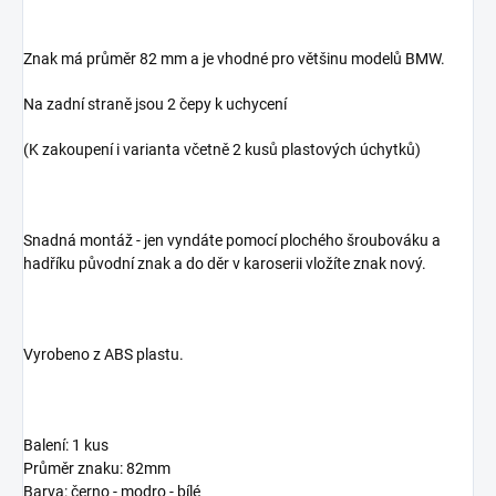
Znak má průměr 82 mm a je vhodné pro většinu modelů BMW.
Na zadní straně jsou 2 čepy k uchycení
(K zakoupení i varianta včetně 2 kusů plastových úchytků)
Snadná montáž - jen vyndáte pomocí plochého šroubováku a
hadříku původní znak a do děr v karoserii vložíte znak nový.
Vyrobeno z ABS plastu.
Balení: 1 kus
Průměr znaku: 82mm
Barva: černo - modro - bílé