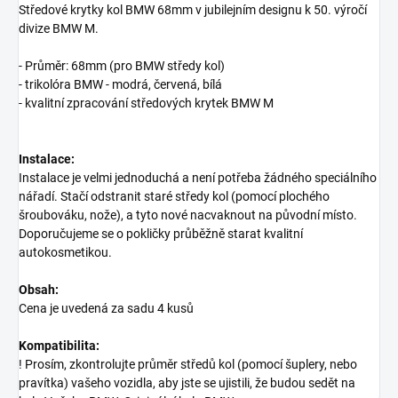
Středové krytky kol BMW 68mm v jubilejním designu k 50. výročí
divize BMW M.
- Průměr: 68mm (pro BMW středy kol)
- trikolóra BMW - modrá, červená, bílá
- kvalitní zpracování středových krytek BMW M
Instalace:
Instalace je velmi jednoduchá a není potřeba žádného speciálního
nářadí. Stačí odstranit staré středy kol (pomocí plochého
šroubováku, nože), a tyto nové nacvaknout na původní místo.
Doporučujeme se o pokličky průběžně starat kvalitní
autokosmetikou.
Obsah:
Cena je uvedená za sadu 4 kusů
Kompatibilita:
! Prosím, zkontrolujte průměr středů kol (pomocí šuplery, nebo
pravítka) vašeho vozidla, aby jste se ujistili, že budou sedět na