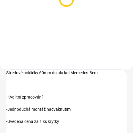
Tlačítko zámku předních
dveří pro Mercedes C E
GLC V Vito
344 Kč
Měrná
172 Kč / 1 ks
cena:
Do košíku
Středové pokličky 60mm do alu kol Mercedes-Benz
-Kvalitní zpracování
-Jednoduchá montáž nacvaknutím
-Uvedená cena za 1 ks krytky