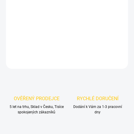
MŮŽEME DORUČIT DO:
ZVOLTE VARIANTU
MOŽNOSTI DORUČENÍ
−
+
Přidat do košíku
DETAILNÍ INFORMACE
ZEPTAT SE
OVĚŘENÝ PRODEJCE
RYCHLÉ DORUČENÍ
5 let na trhu, Sklad v Česku, Tisíce
Dodání k Vám za 1-3 pracovní
spokojených zákazníků
dny