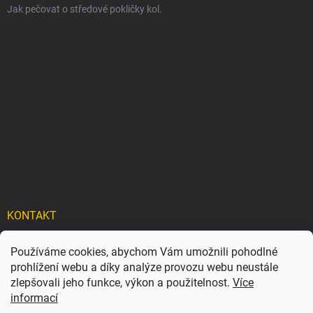
Jak pečovat o středové pokličky kol.
KONTAKT
info
@
carflexx.cz
Používáme cookies, abychom Vám umožnili pohodlné
prohlížení webu a díky analýze provozu webu neustále
carflexx_/
zlepšovali jeho funkce, výkon a použitelnost.
Více
informací