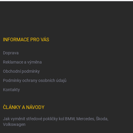
Z
á
p
a
t
í
INFORMACE PRO VÁS
Doprava
Reklamace a výměna
Obchodní podmínky
Podmínky ochrany osobních údajů
Kontakty
ČLÁNKY A NÁVODY
Jak vyměnit středové pokličky kol BMW, Mercedes, Škoda,
Volkswagen