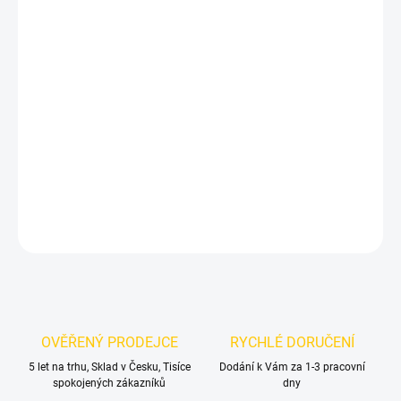
DORUČIT DO:
12.8.2026
MOŽNOSTI
DORUČENÍ
−
+
Přidat do košíku
M-style: Černé lesklé kryty zpětných zrcátek BMW řady 1
DETAILNÍ INFORMACE
ZEPTAT SE
OVĚŘENÝ PRODEJCE
RYCHLÉ DORUČENÍ
5 let na trhu, Sklad v Česku, Tisíce
Dodání k Vám za 1-3 pracovní
spokojených zákazníků
dny