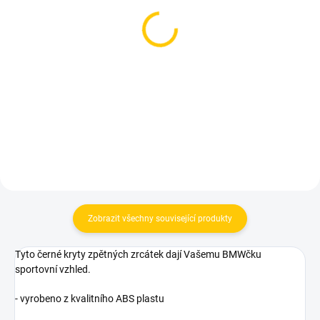
SKLADEM
SKLADEM
BMW znak do volantu
Klíčenka BMW alcantara,
-černý; 45mm
modrá
189 Kč
339 Kč
Měrná
189 Kč / 1 ks
cena:
Do košíku
Do košíku
Zobrazit všechny související produkty
Tyto černé kryty zpětných zrcátek dají Vašemu BMWčku
sportovní vzhled.
- vyrobeno z kvalitního ABS plastu