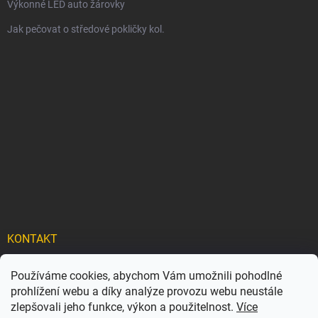
Výkonné LED auto žárovky
Jak pečovat o středové pokličky kol.
KONTAKT
info
@
carflexx.cz
Používáme cookies, abychom Vám umožnili pohodlné
prohlížení webu a díky analýze provozu webu neustále
carflexx_/
zlepšovali jeho funkce, výkon a použitelnost.
Více