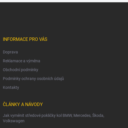
Z
á
p
a
t
í
INFORMACE PRO VÁS
Doprava
Reklamace a výměna
Obchodní podmínky
Podmínky ochrany osobních údajů
Kontakty
ČLÁNKY A NÁVODY
Jak vyměnit středové pokličky kol BMW, Mercedes, Škoda,
Volkswagen