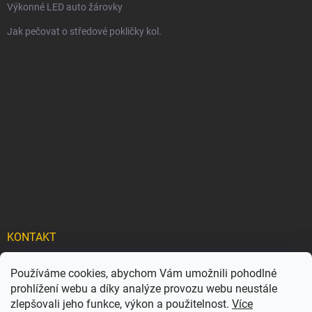
Výkonné LED auto žárovky
Jak pečovat o středové pokličky kol.
KONTAKT
info
@
carflexx.cz
Používáme cookies, abychom Vám umožnili pohodlné
prohlížení webu a díky analýze provozu webu neustále
carflexx_/
zlepšovali jeho funkce, výkon a použitelnost.
Více