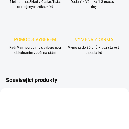
5 let na trhu, Sklad v Česku, Tisíce
Dodání k Vám za 1-3 pracovní
spokojených zákazníků
dny
POMOC S VÝBĚREM
VÝMĚNA ZDARMA
Rádi Vám poradíme s výberem, či
Výměna do 30 dnů – bez starostí
objednáním zboží na přání
a poplatků
Související produkty