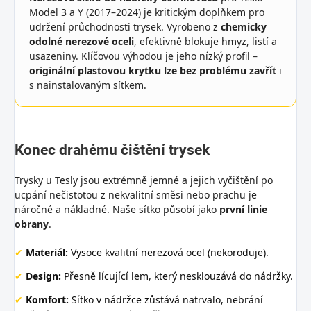
Model 3 a Y (2017–2024) je kritickým doplňkem pro
udržení průchodnosti trysek. Vyrobeno z
chemicky
odolné nerezové oceli
, efektivně blokuje hmyz, listí a
usazeniny. Klíčovou výhodou je jeho nízký profil –
originální plastovou krytku lze bez problému zavřít
i
s nainstalovaným sítkem.
Konec drahému čištění trysek
Trysky u Tesly jsou extrémně jemné a jejich vyčištění po
ucpání nečistotou z nekvalitní směsi nebo prachu je
náročné a nákladné. Naše sítko působí jako
první linie
obrany
.
✔
Materiál:
Vysoce kvalitní nerezová ocel (nekoroduje).
✔
Design:
Přesně lícující lem, který nesklouzává do nádržky.
✔
Komfort:
Sítko v nádržce zůstává natrvalo, nebrání