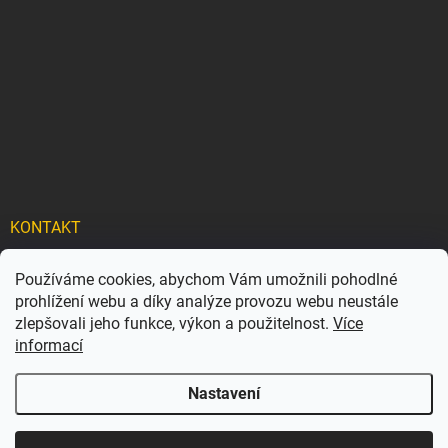
KONTAKT
info
@
carflexx.cz
Používáme cookies, abychom Vám umožnili pohodlné
prohlížení webu a díky analýze provozu webu neustále
carflexx_/
zlepšovali jeho funkce, výkon a použitelnost.
Více
informací
Nastavení