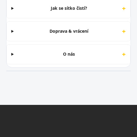
+
Jak se sítko čistí?
+
Doprava & vrácení
+
O nás
Z
á
p
a
t