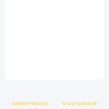
12.8.2026
MOŽNOSTI
DORUČENÍ
−
+
Přidat do košíku
Zamezte ucpání trysek ostřikovačů
dřív, než k němu dojde. Toto
precizně navržené nerezové sítko
odfiltruje
veškeré mechanické
nečistoty
při doplňování kapaliny a je plně
kompatibilní s
originálním víčkem
nádržky.
DETAILNÍ INFORMACE
ZEPTAT SE
OVĚŘENÝ PRODEJCE
RYCHLÉ DORUČENÍ