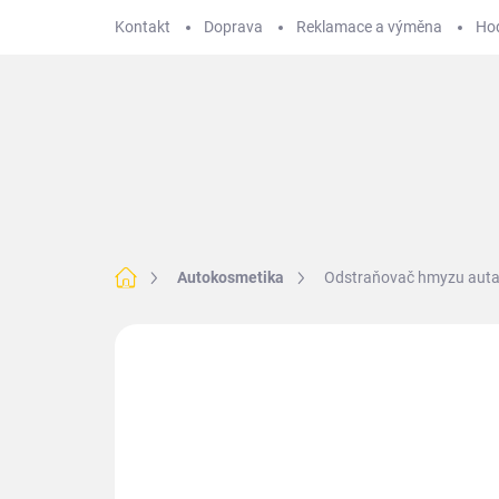
Přejít
Kontakt
Doprava
Reklamace a výměna
Ho
na
obsah
Hledat
BMW
VOLKSWAGEN
MERCEDES
T
Domů
Autokosmetika
Odstraňovač hmyzu auta
Neohodnoceno
Podrobnosti hodnoce