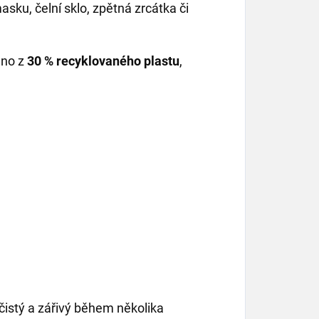
sku, čelní sklo, zpětná zrcátka či
eno z
30 % recyklovaného plastu
,
istý a zářivý během několika