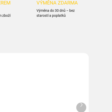
ĚREM
VÝMĚNA ZDARMA
Výměna do 30 dnů – bez
m zboží
starostí a poplatků
Další
produkt