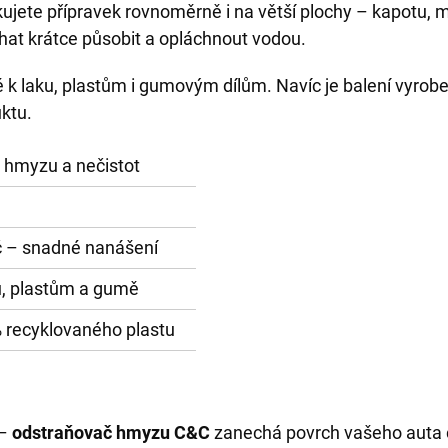
kujete přípravek rovnoměrně i na větší plochy – kapotu, ma
chat krátce působit a opláchnout vodou.
né k laku, plastům i gumovým dílům. Navíc je balení vyrob
ktu.
 hmyzu a nečistot
 – snadné nanášení
u, plastům a gumě
 recyklovaného plastu
 –
odstraňovač hmyzu C&C
zanechá povrch vašeho auta č