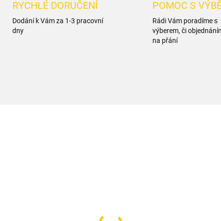
RYCHLÉ DORUČENÍ
POMOC S VÝB
Dodání k Vám za 1-3 pracovní
Rádi Vám poradíme s
dny
výberem, či objednání
na přání