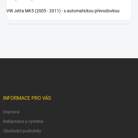
VW Jetta MK5 (2005 - 2011) - s automatickou převodovkou
Z
á
p
a
t
í
INFORMACE PRO VÁS
Doprava
Reklamace a výměna
Obchodní podmínky