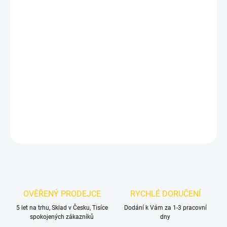
DORUČIT DO:
12.8.2026
MOŽNOSTI
DORUČENÍ
−
+
Přidat do košíku
Nerezové pedály pro Volkswagen Jetta MK5
DETAILNÍ INFORMACE
ZEPTAT SE
OVĚŘENÝ PRODEJCE
RYCHLÉ DORUČENÍ
5 let na trhu, Sklad v Česku, Tisíce
Dodání k Vám za 1-3 pracovní
spokojených zákazníků
dny