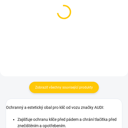
SKLADEM
SKLADEM
Obal / kryt autoklíče
Obal / kryt autoklíče
AUDI, carbon-chrom
AUDI, bílý
269 Kč
269 Kč
Do košíku
Měrná
269 Kč / 1 ks
cena:
Do košíku
Zobrazit všechny související produkty
Ochranný a estetický obal pro klíč od vozu značky AUDI:
Zajišťuje ochranu klíče před pádem a chrání tlačítka před
znečištěním a opotřebením.