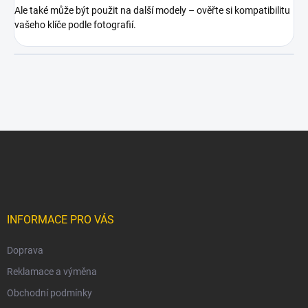
Ale také může být použit na další modely – ověřte si kompatibilitu
vašeho klíče podle fotografií.
Z
á
p
a
t
í
INFORMACE PRO VÁS
Doprava
Reklamace a výměna
Obchodní podmínky