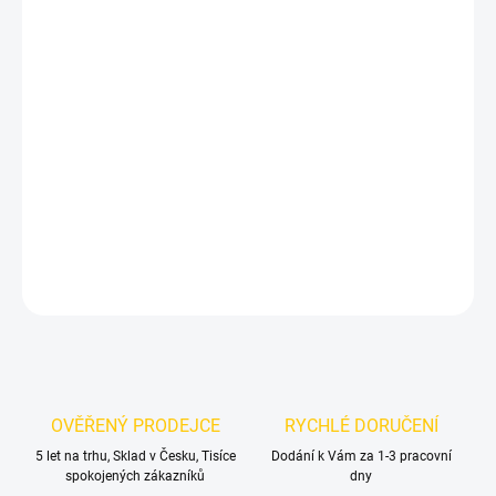
12.8.2026
MOŽNOSTI
DORUČENÍ
−
+
Přidat do košíku
Černé lesklé pouzdro na autoklíč AUDI je skvělým doplňkem
Vašeho vozu
DETAILNÍ INFORMACE
ZEPTAT SE
OVĚŘENÝ PRODEJCE
RYCHLÉ DORUČENÍ
5 let na trhu, Sklad v Česku, Tisíce
Dodání k Vám za 1-3 pracovní
spokojených zákazníků
dny