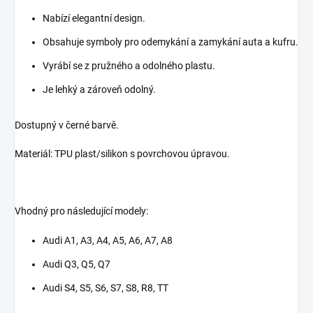
Nabízí elegantní design.
Obsahuje symboly pro odemykání a zamykání auta a kufru.
Vyrábí se z pružného a odolného plastu.
Je lehký a zároveň odolný.
Dostupný v černé barvě.
Materiál: TPU plast/silikon s povrchovou úpravou.
Vhodný pro následující modely:
Audi A1, A3, A4, A5, A6, A7, A8
Audi Q3, Q5, Q7
Audi S4, S5, S6, S7, S8, R8, TT