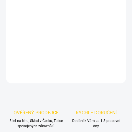
DORUČIT DO:
12.8.2026
MOŽNOSTI
DORUČENÍ
−
+
Přidat do košíku
Nerezové pedály pro VW EOS (2005 - 2015)
DETAILNÍ INFORMACE
ZEPTAT SE
OVĚŘENÝ PRODEJCE
RYCHLÉ DORUČENÍ
5 let na trhu, Sklad v Česku, Tisíce
Dodání k Vám za 1-3 pracovní
spokojených zákazníků
dny