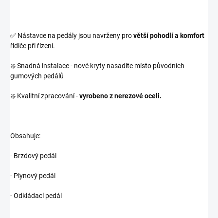
✅ Nástavce na pedály jsou navrženy pro
větší pohodlí a komfort
řidiče při řízení.
❇️ Snadná instalace - nové kryty nasadíte místo původních
gumových pedálů
❇️ Kvalitní zpracování -
vyrobeno z nerezové oceli.
Obsahuje:
- Brzdový pedál
- Plynový pedál
- Odkládací pedál