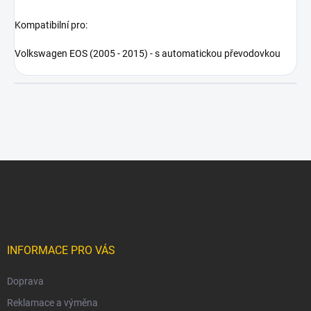
Kompatibilní pro:
Volkswagen EOS (2005 - 2015) - s automatickou převodovkou
Z
á
p
a
t
í
INFORMACE PRO VÁS
Doprava
Reklamace a výměna