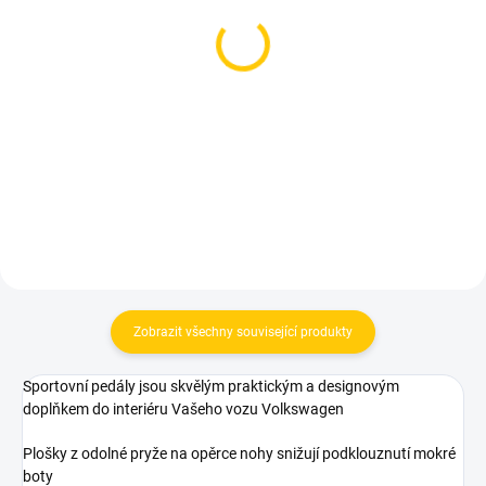
SKLADEM
SKLADEM
Sportovní pedály
Obal -kryt, ochranné
Volkswagen EOS (2005 -
pouzdro autoklíče VW/
2015) - manuál
Škoda/Seat; stříbrná
(metalický carbon)
769 Kč
219 Kč
Měrná
Měrná
192,25 Kč / 1 ks
36,50 Kč / 1 ks
cena:
cena:
Do košíku
Do košíku
Zobrazit všechny související produkty
Sportovní pedály jsou skvělým praktickým a designovým
doplňkem do interiéru Vašeho vozu Volkswagen
Plošky z odolné pryže na opěrce nohy snižují podklouznutí mokré
boty