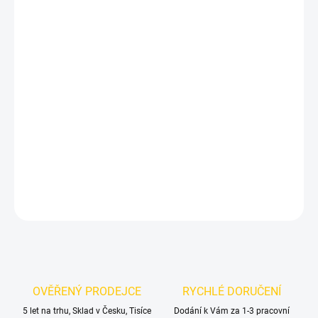
MŮŽEME
DORUČIT DO:
12.8.2026
MOŽNOSTI
DORUČENÍ
−
+
Přidat do košíku
Nerezové pedály pro VW Sharan
DETAILNÍ INFORMACE
ZEPTAT SE
OVĚŘENÝ PRODEJCE
RYCHLÉ DORUČENÍ
5 let na trhu, Sklad v Česku, Tisíce
Dodání k Vám za 1-3 pracovní