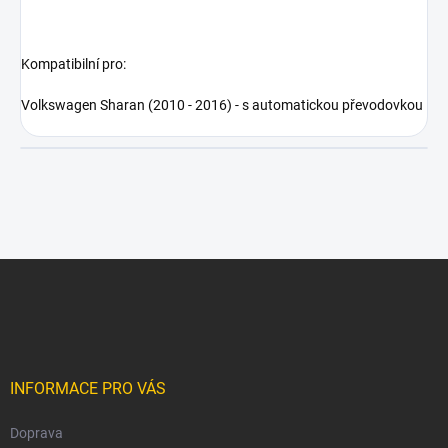
Kompatibilní pro:
Volkswagen Sharan (2010 - 2016) - s automatickou převodovkou
Z
á
p
a
t
í
INFORMACE PRO VÁS
Doprava