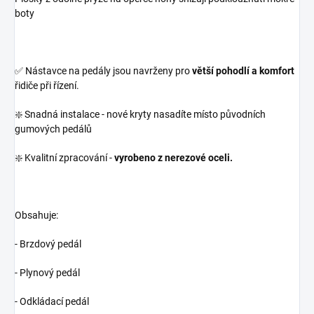
boty
✅ Nástavce na pedály jsou navrženy pro
větší pohodlí a komfort
řidiče při řízení.
❇️ Snadná instalace - nové kryty nasadíte místo původních
gumových pedálů
❇️ Kvalitní zpracování -
vyrobeno z nerezové oceli.
Obsahuje:
- Brzdový pedál
- Plynový pedál
- Odkládací pedál