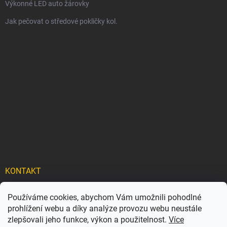
Výkonné LED auto žárovky
Jak pečovat o středové pokličky kol.
KONTAKT
info
@
carflexx.cz
Používáme cookies, abychom Vám umožnili pohodlné
prohlížení webu a díky analýze provozu webu neustále
carflexx_/
zlepšovali jeho funkce, výkon a použitelnost.
Více