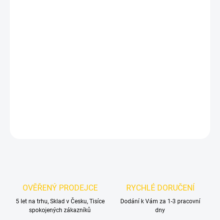
DORUČIT DO:
11.8.2026
MOŽNOSTI
DORUČENÍ
−
+
Přidat do košíku
Středové krytky do alu kol BMW
DETAILNÍ INFORMACE
ZEPTAT SE
OVĚŘENÝ PRODEJCE
RYCHLÉ DORUČENÍ
5 let na trhu, Sklad v Česku, Tisíce
Dodání k Vám za 1-3 pracovní
spokojených zákazníků
dny