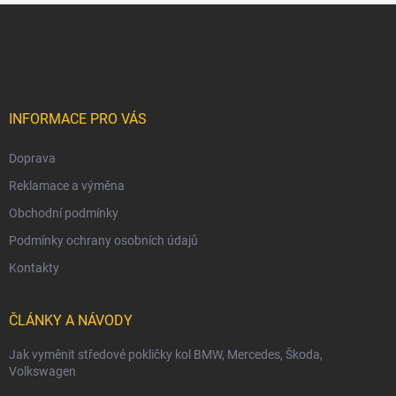
Z
á
p
a
t
í
INFORMACE PRO VÁS
Doprava
Reklamace a výměna
Obchodní podmínky
Podmínky ochrany osobních údajů
Kontakty
ČLÁNKY A NÁVODY
Jak vyměnit středové pokličky kol BMW, Mercedes, Škoda,
Volkswagen