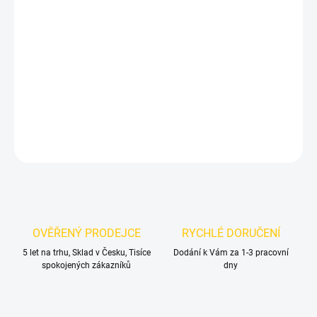
MŮŽEME DORUČIT DO:
ZVOLTE VARIANTU
MOŽNOSTI DORUČENÍ
−
+
Přidat do košíku
DETAILNÍ INFORMACE
ZEPTAT SE
OVĚŘENÝ PRODEJCE
RYCHLÉ DORUČENÍ
5 let na trhu, Sklad v Česku, Tisíce
Dodání k Vám za 1-3 pracovní
spokojených zákazníků
dny