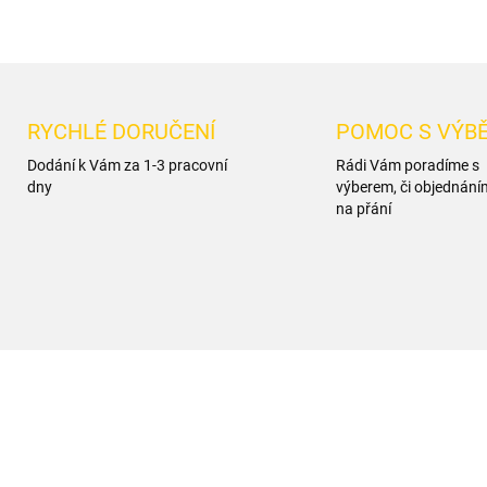
RYCHLÉ DORUČENÍ
POMOC S VÝB
Dodání k Vám za 1-3 pracovní
Rádi Vám poradíme s
dny
výberem, či objednání
na přání