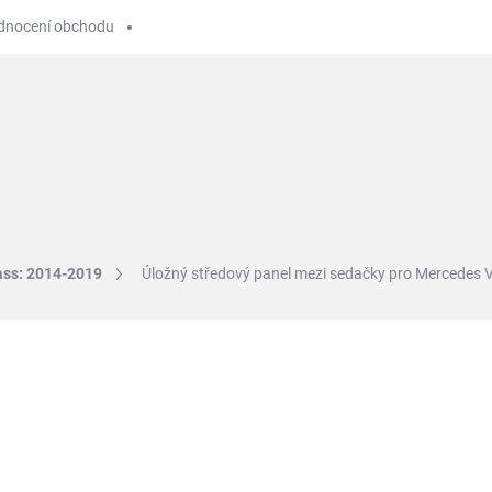
dnocení obchodu
ESLA
ŠKODA
AUDI
HYUNDAI
Autokosmetika
ass: 2014-2019
Úložný středový panel mezi sedačky pro Mercedes V
NAČKA:
CARREFINE
od
25 990 Kč
Měrná
ZVOLTE VARIANTU
cena:
TYP