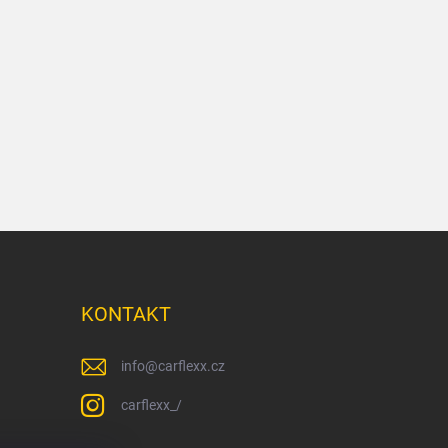
KONTAKT
info
@
carflexx.cz
carflexx_/