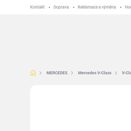
Přejít
Kontakt
Doprava
Reklamace a výměna
Ho
na
obsah
Hledat
BMW
VOLKSWAGEN
MERCEDES
T
Domů
MERCEDES
Mercedes V-Class
V-Cl
2 hodnocení
Podrobnosti hodnocení
Z