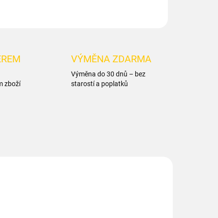
ĚREM
VÝMĚNA ZDARMA
Výměna do 30 dnů – bez
m zboží
starostí a poplatků