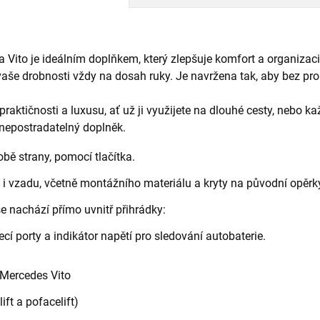
 Vito je ideálním doplňkem, který zlepšuje komfort a organizaci
aše drobnosti vždy na dosah ruky. Je navržena tak, aby bez pr
raktičnosti a luxusu, ať už ji využijete na dlouhé cesty, nebo k
 nepostradatelný doplněk.
obě strany, pomocí tlačítka.
i vzadu, včetně montážního materiálu a kryty na původní opěrk
se nachází přímo uvnitř přihrádky:
porty a indikátor napětí pro sledování autobaterie.
Mercedes Vito
t a pofacelift)