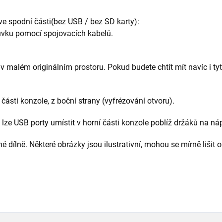
ve spodní části(bez USB / bez SD karty):
suvku pomocí spojovacích kabelů.
 v malém originálním prostoru. Pokud budete chtít mít navíc i tyt
 části konzole, z boční strany (vyfrézování otvoru).
lze USB porty umístit v horní části konzole poblíž držáků na ná
 dílně. Některé obrázky jsou ilustrativní, mohou se mírně lišit 