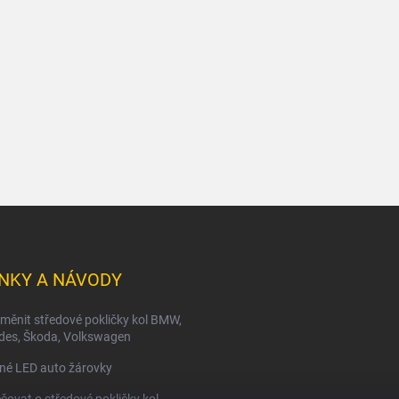
NKY A NÁVODY
měnit středové pokličky kol BMW,
des, Škoda, Volkswagen
né LED auto žárovky