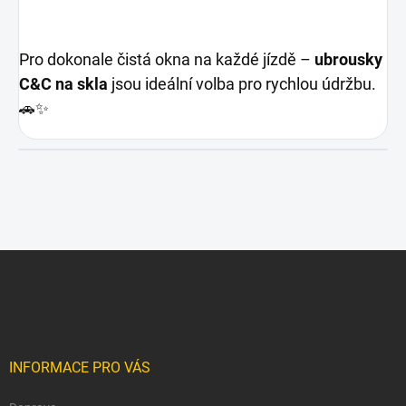
Pro dokonale čistá okna na každé jízdě –
ubrousky
C&C na skla
jsou ideální volba pro rychlou údržbu.
🚗✨
Z
á
p
a
t
í
INFORMACE PRO VÁS