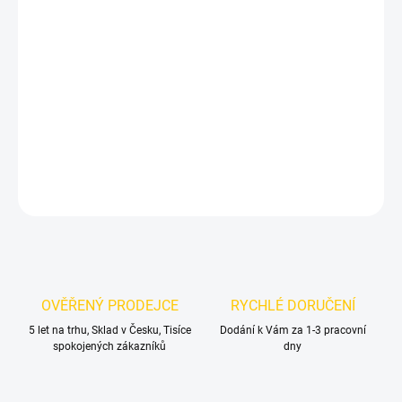
−
+
Přidat do košíku
Vlhčené ubrousky C&C na okna
snadno odstraní
prach, mastnotu a otisky prstů ze skel. Biologicky
rozložitelné, bez plastů, ideální pro rychlé čištění.
DETAILNÍ INFORMACE
ZEPTAT SE
OVĚŘENÝ PRODEJCE
RYCHLÉ DORUČENÍ
5 let na trhu, Sklad v Česku, Tisíce
Dodání k Vám za 1-3 pracovní
spokojených zákazníků
dny