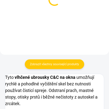
Odmrazovač autoskel až
Ochranný vosk a leštidlo
do -45°C - 500ml
na auto - 500 ml
109 Kč
149 Kč
Měrná
Měrná
109 Kč / 1 ks
149 Kč / 1 ks
cena:
cena:
Do košíku
Do košíku
Zobrazit všechny související produkty
Tyto
vlhčené ubrousky C&C na okna
umožňují
rychlé a pohodlné vyčištění skel bez nutnosti
používat čisticí spreje. Odstraní prach, mastné
stopy, otisky prstů i běžné nečistoty z autoskel a
zrcátek.