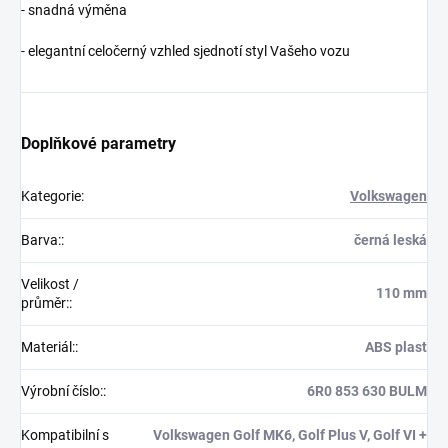
- snadná výměna
- elegantní celočerný vzhled sjednotí styl Vašeho vozu
Doplňkové parametry
Kategorie
:
Volkswagen
Barva:
:
černá leská
Velikost /
110 mm
průměr:
:
Materiál:
:
ABS plast
Výrobní číslo:
:
6R0 853 630 BULM
Kompatibilní s
Volkswagen Golf MK6, Golf Plus V, Golf VI +