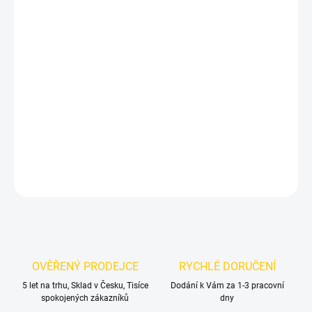
DORUČIT DO:
12.8.2026
MOŽNOSTI
DORUČENÍ
−
+
Přidat do košíku
Zadní znak kufru VW MK6 Golf - černé lesklé
DETAILNÍ INFORMACE
ZEPTAT SE
OVĚŘENÝ PRODEJCE
RYCHLÉ DORUČENÍ
5 let na trhu, Sklad v Česku, Tisíce
Dodání k Vám za 1-3 pracovní
spokojených zákazníků
dny