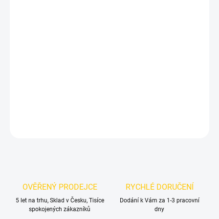
DORUČIT DO:
11.8.2026
MOŽNOSTI
DORUČENÍ
−
+
Přidat do košíku
Znak logo M-Power 6x2cm
DETAILNÍ INFORMACE
ZEPTAT SE
OVĚŘENÝ PRODEJCE
RYCHLÉ DORUČENÍ
5 let na trhu, Sklad v Česku, Tisíce
Dodání k Vám za 1-3 pracovní
spokojených zákazníků
dny