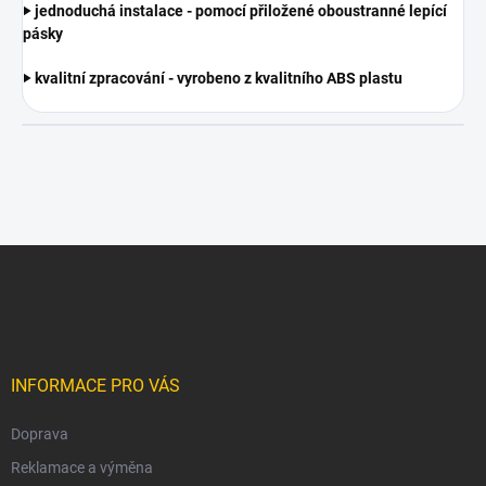
‣ jednoduchá instalace - pomocí přiložené oboustranné lepící
pásky
‣ kvalitní zpracování - vyrobeno z kvalitního ABS plastu
Z
á
p
a
t
í
INFORMACE PRO VÁS
Doprava
Reklamace a výměna