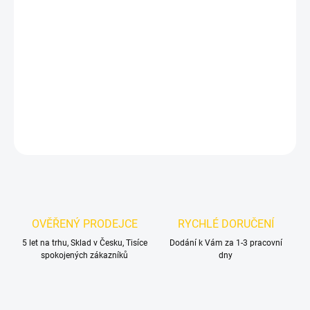
11.8.2026
MOŽNOSTI
DORUČENÍ
−
+
Přidat do košíku
DETAILNÍ INFORMACE
ZEPTAT SE
OVĚŘENÝ PRODEJCE
RYCHLÉ DORUČENÍ
5 let na trhu, Sklad v Česku, Tisíce
Dodání k Vám za 1-3 pracovní
spokojených zákazníků
dny