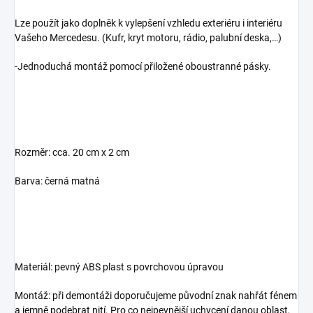
Lze použít jako doplněk k vylepšení vzhledu exteriéru i interiéru
Vašeho Mercedesu. (Kufr, kryt motoru, rádio, palubní deska,…)
-Jednoduchá montáž pomocí přiložené oboustranné pásky.
Rozměr: cca. 20 cm x 2 cm
Barva: černá matná
Materiál: pevný ABS plast s povrchovou úpravou
Montáž: při demontáži doporučujeme původní znak nahřát fénem
a jemně podebrat nití. Pro co nejpevnější uchycení danou oblast,