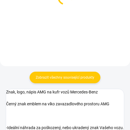
LED logo projektory dveří
LED logo projektory dveří
Mercedes A B C E GL
Mercedes GL ML R
GLA GLE GLS M ML
677 Kč
677 Kč
Do košíku
Do košíku
Zobrazit všechny související produkty
Znak, logo, nápis AMG na kufr vozů Mercedes-Benz
Černý znak emblem na víko zavazadlového prostoru AMG
-Ideální náhrada za poškozený, nebo ukradený znak Vašeho vozu.