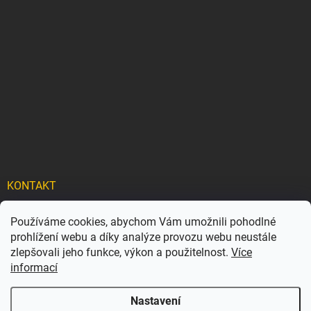
KONTAKT
info
@
carflexx.cz
Používáme cookies, abychom Vám umožnili pohodlné
prohlížení webu a díky analýze provozu webu neustále
carflexx_/
zlepšovali jeho funkce, výkon a použitelnost.
Více
informací
Nastavení