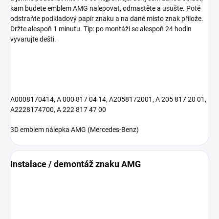
kam budete emblem AMG nalepovat, odmastěte a usušte. Poté
odstraňte podkladový papír znaku a na dané místo znak přilože.
Držte alespoň 1 minutu. Tip: po montáži se alespoň 24 hodin
vyvarujte dešti.
A0008170414, A 000 817 04 14, A2058172001, A 205 817 20 01,
A2228174700, A 222 817 47 00
3D emblem nálepka AMG (Mercedes-Benz)
Instalace / demontáž znaku AMG