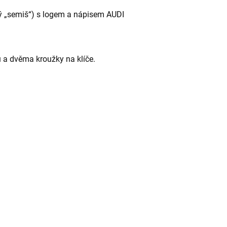
ý „semiš“) s logem a nápisem AUDI
 a dvěma kroužky na klíče.