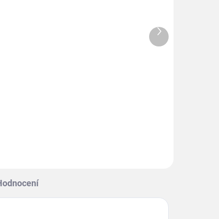
Další
produkt
SKLADEM
LADEM
Obal / kryt autoklíče AUDI,
bílý
carbon-chrom
269 Kč
Do košíku
Hodnocení