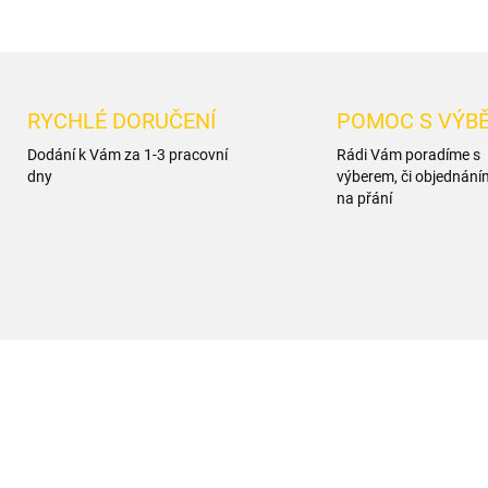
RYCHLÉ DORUČENÍ
POMOC S VÝB
Dodání k Vám za 1-3 pracovní
Rádi Vám poradíme s
dny
výberem, či objednání
na přání