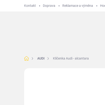
Přejít
Kontakt
Doprava
Reklamace a výměna
Ho
na
obsah
Hledat
BMW
VOLKSWAGEN
MERCEDES
T
Domů
AUDI
Klíčenka Audi - alcantara
Neohodnoceno
Podrobnosti hodnoce