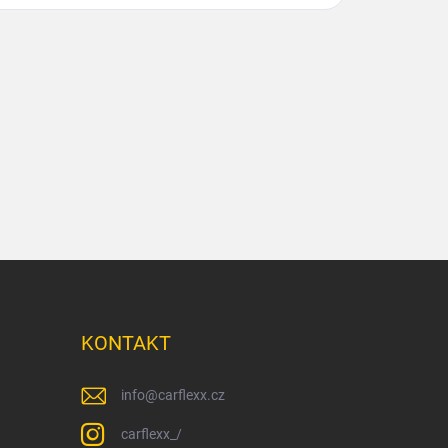
KONTAKT
info
@
carflexx.cz
carflexx_/