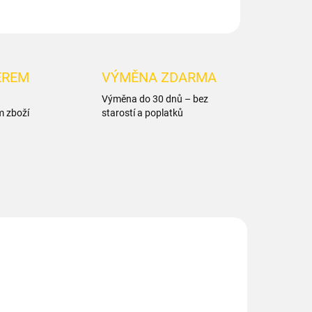
ĚREM
VÝMĚNA ZDARMA
Výměna do 30 dnů – bez
m zboží
starostí a poplatků