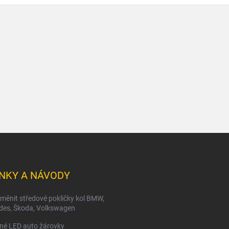
NKY A NÁVODY
měnit středové pokličky kol BMW,
des, Škoda, Volkswagen
né LED auto žárovky