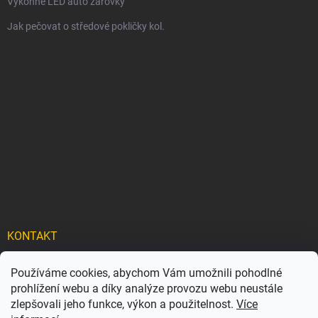
Výkonné LED auto žárovky
Jak pečovat o středové pokličky kol.
KONTAKT
info
@
carflexx.cz
Používáme cookies, abychom Vám umožnili pohodlné
prohlížení webu a díky analýze provozu webu neustále
carflexx_/
zlepšovali jeho funkce, výkon a použitelnost.
Více