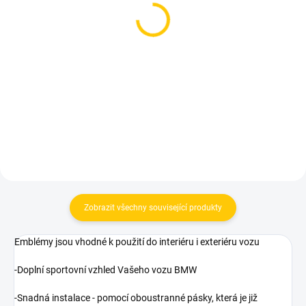
SKLADEM
SKLADEM
Znak BMW M - 45 x 15
Znak BMW M - 55 x 20
mm - černý matný
mm - chrom, ABS plast
289 Kč
359 Kč
Měrná
Měrná
289 Kč / 1 ks
359 Kč / 1 ks
cena:
cena:
Do košíku
Do košíku
Zobrazit všechny související produkty
Emblémy jsou vhodné k použití do interiéru i exteriéru vozu
-Doplní sportovní vzhled Vašeho vozu BMW
-Snadná instalace - pomocí oboustranné pásky, která je již