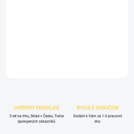
MŮŽEME DORUČIT DO:
ZVOLTE VARIANTU
MOŽNOSTI DORUČENÍ
−
+
Přidat do košíku
///M černé lesklé znaky
DETAILNÍ INFORMACE
ZEPTAT SE
OVĚŘENÝ PRODEJCE
RYCHLÉ DORUČENÍ
5 let na trhu, Sklad v Česku, Tisíce
Dodání k Vám za 1-3 pracovní
spokojených zákazníků
dny