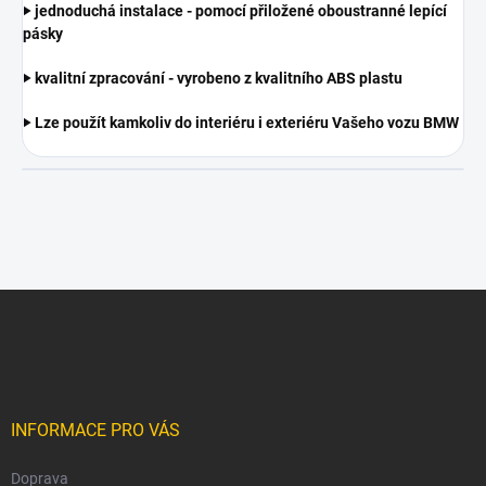
‣ jednoduchá instalace - pomocí přiložené oboustranné lepící
pásky
‣ kvalitní zpracování - vyrobeno z kvalitního ABS plastu
‣ Lze použít kamkoliv do interiéru i exteriéru Vašeho vozu BMW
Z
á
p
a
t
í
INFORMACE PRO VÁS
Doprava