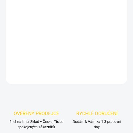
DORUČIT DO:
10.8.2026
MOŽNOSTI
DORUČENÍ
−
+
Přidat do košíku
3D znak BMW - kufr, boky, interiér - ///M
DETAILNÍ INFORMACE
ZEPTAT SE
OVĚŘENÝ PRODEJCE
RYCHLÉ DORUČENÍ
5 let na trhu, Sklad v Česku, Tisíce
Dodání k Vám za 1-3 pracovní
spokojených zákazníků
dny