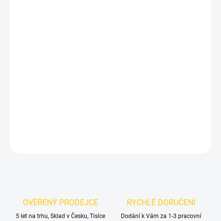
MŮŽEME
DORUČIT DO:
12.8.2026
MOŽNOSTI
DORUČENÍ
−
+
Přidat do košíku
Nerezové pedály pro Škoda Yeti
DETAILNÍ INFORMACE
ZEPTAT SE
OVĚŘENÝ PRODEJCE
RYCHLÉ DORUČENÍ
5 let na trhu, Sklad v Česku, Tisíce
Dodání k Vám za 1-3 pracovní