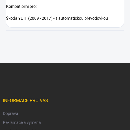
Kompatibilní pro:
Škoda YETI (2009 - 2017) - s automatickou převodovkou
Z
á
p
a
t
í
INFORMACE PRO VÁS
Doprava
Reklamace a výměna