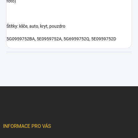
foto)
Štítky: klíče, auto, kryt, pouzdro
5G0959752BA, 5E0959752A, 5G6959752Q, 5E0959752D
Z
á
p
a
t
í
INFORMACE PRO VÁS