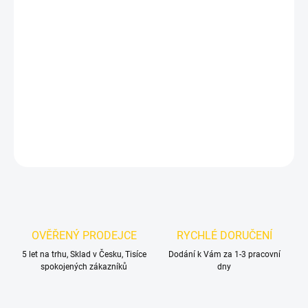
DORUČIT DO:
11.8.2026
MOŽNOSTI
DORUČENÍ
−
+
Přidat do košíku
DETAILNÍ INFORMACE
ZEPTAT SE
OVĚŘENÝ PRODEJCE
RYCHLÉ DORUČENÍ
5 let na trhu, Sklad v Česku, Tisíce
Dodání k Vám za 1-3 pracovní
spokojených zákazníků
dny