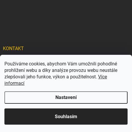
KONTAKT
info
@
carflexx.cz
Používáme cookies, abychom Vám umožnili pohodlné
prohlížení webu a díky analýze provozu webu neustále
carflexx_/
zlepšovali jeho funkce, výkon a použitelnost.
Více
informací
Nastavení
Copyright 2026
Car-Flexx
. Všechna práva vyhrazena.
Souhlasím
Vytvořil Shoptet