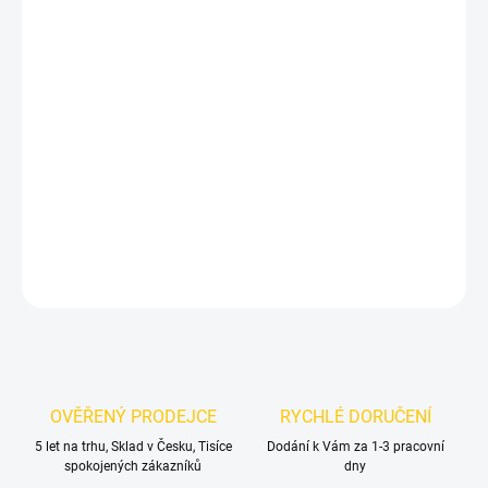
DORUČIT DO:
12.8.2026
MOŽNOSTI
DORUČENÍ
−
+
Přidat do košíku
Nerezové pedály pro VW Passat CC B6 B7
DETAILNÍ INFORMACE
ZEPTAT SE
OVĚŘENÝ PRODEJCE
RYCHLÉ DORUČENÍ
5 let na trhu, Sklad v Česku, Tisíce
Dodání k Vám za 1-3 pracovní
spokojených zákazníků
dny