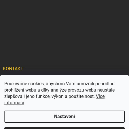
KONTAKT
info
@
carflexx.cz
Používáme cookies, abychom Vám umožnili pohodlné
prohlížení webu a díky analýze provozu webu neustále
carflexx_/
zlepšovali jeho funkce, výkon a použitelnost.
Více
informací
Nastavení