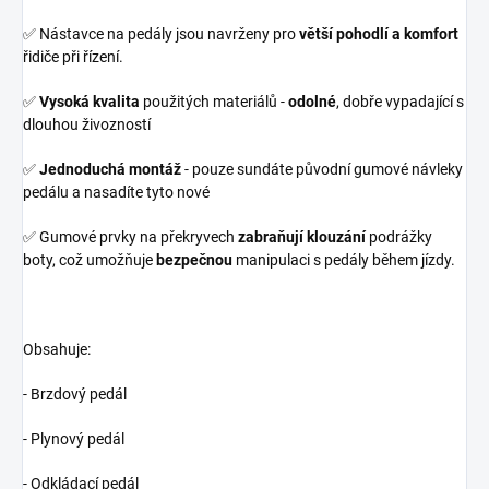
✅ Nástavce na pedály jsou navrženy pro
větší pohodlí a komfort
řidiče při řízení.
✅
Vysoká kvalita
použitých materiálů -
odolné
, dobře vypadající s
dlouhou živozností
✅
Jednoduchá montáž
- pouze sundáte původní gumové návleky
pedálu a nasadíte tyto nové
✅ Gumové prvky na překryvech
zabraňují klouzání
podrážky
boty, což umožňuje
bezpečnou
manipulaci s pedály během jízdy.
Obsahuje:
- Brzdový pedál
- Plynový pedál
- Odkládací pedál