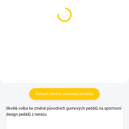
SKLADEM
SKLADEM
Nápis na kufr PASSAT,
Přední světla VW Passat
černý
B7 Full Led
299 Kč
25 199 Kč
Do košíku
Do košíku
Zobrazit všechny související produkty
Skvělá volba ke změně původních gumových pedálů na sportovní
design pedálů z nerezu