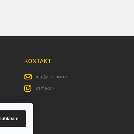
KONTAKT
info
@
carflexx.cz
carflexx_/
ouhlasím