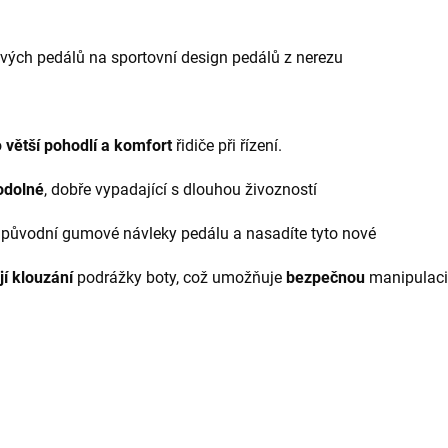
ých pedálů na sportovní design pedálů z nerezu
o
větší pohodlí a komfort
řidiče při řízení.
odolné
, dobře vypadající s dlouhou živozností
 původní gumové návleky pedálu a nasadíte tyto nové
í klouzání
podrážky boty, což umožňuje
bezpečnou
manipulaci