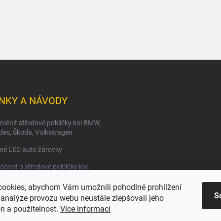
NKY A NÁVODY
měnit středové pokličky kol BMW,
des, Škoda, Volkswagen
né LED auto žárovky
čovat o středové pokličky kol.
ookies, abychom Vám umožnili pohodlné prohlížení
S
 analýze provozu webu neustále zlepšovali jeho
n a použitelnost.
Více informací