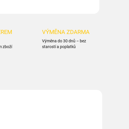
ĚREM
VÝMĚNA ZDARMA
Výměna do 30 dnů – bez
m zboží
starostí a poplatků