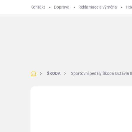
Přejít
Kontakt
Doprava
Reklamace a výměna
Ho
na
obsah
Hledat
BMW
VOLKSWAGEN
MERCEDES
T
Domů
ŠKODA
Sportovní pedály Škoda Octavia I
Neohodnoceno
Podrobnosti hodnoce