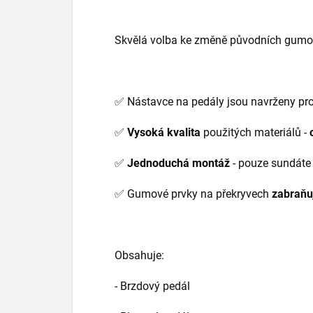
Skvělá volba ke změně původních gumov
✅ Nástavce na pedály jsou navrženy pr
✅
Vysoká kvalita
použitých materiálů -
✅
Jednoduchá montáž
- pouze sundáte
✅ Gumové prvky na překryvech
zabraňuj
Obsahuje:
- Brzdový pedál