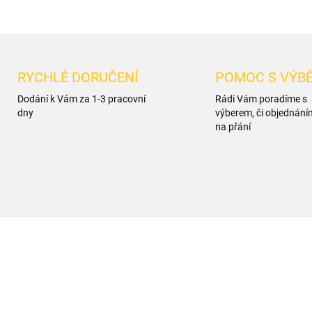
RYCHLÉ DORUČENÍ
POMOC S VÝB
Dodání k Vám za 1-3 pracovní
Rádi Vám poradíme s
dny
výberem, či objednání
na přání