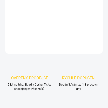
31.8.2026
MOŽNOSTI
DORUČENÍ
−
+
Přidat do košíku
DETAILNÍ INFORMACE
ZEPTAT SE
OVĚŘENÝ PRODEJCE
RYCHLÉ DORUČENÍ
5 let na trhu, Sklad v Česku, Tisíce
Dodání k Vám za 1-3 pracovní
spokojených zákazníků
dny