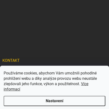
KONTAKT
info
@
carflexx.cz
Používáme cookies, abychom Vám umožnili pohodlné
prohlížení webu a díky analýze provozu webu neustále
carflexx_/
zlepšovali jeho funkce, výkon a použitelnost.
Více
informací
Nastavení