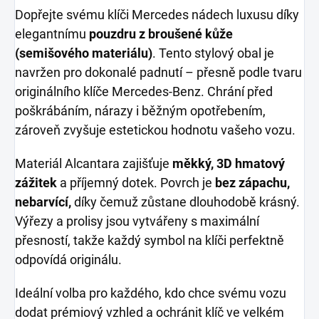
Dopřejte svému klíči Mercedes nádech luxusu díky
elegantnímu
pouzdru z broušené kůže
(semišového materiálu)
. Tento stylový obal je
navržen pro dokonalé padnutí – přesně podle tvaru
originálního klíče Mercedes-Benz. Chrání před
poškrábáním, nárazy i běžným opotřebením,
zároveň zvyšuje estetickou hodnotu vašeho vozu.
Materiál Alcantara zajišťuje
měkký, 3D hmatový
zážitek
a příjemný dotek. Povrch je
bez zápachu,
nebarvící,
díky čemuž zůstane dlouhodobě krásný.
Výřezy a prolisy jsou vytvářeny s maximální
přesností, takže každý symbol na klíči perfektně
odpovídá originálu.
Ideální volba pro každého, kdo chce svému vozu
dodat prémiový vzhled a ochránit klíč ve velkém