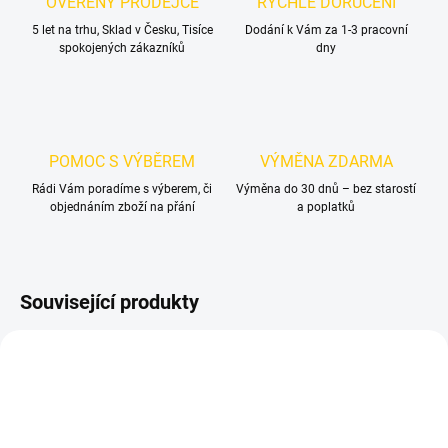
OVĚŘENÝ PRODEJCE
RYCHLÉ DORUČENÍ
5 let na trhu, Sklad v Česku, Tisíce
Dodání k Vám za 1-3 pracovní
spokojených zákazníků
dny
POMOC S VÝBĚREM
VÝMĚNA ZDARMA
Rádi Vám poradíme s výberem, či
Výměna do 30 dnů – bez starostí
objednáním zboží na přání
a poplatků
Související produkty