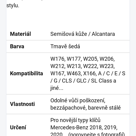
stylu.
Materiál
Semišová kůže / Alcantara
Barva
Tmavě šedá
W176, W177, W205, W206,
W212, W213, W222, W223,
Kompatibilita
W167, W463, X166, A / C / E / S
/ G / CLS / GLC / SL Class a
jiné...
Odolné vůči poškození,
Vlastnosti
bezzápachové, barevně stálé
Pro novější typy klíčů
Určení
Mercedes-Benz 2018, 2019,
2020... (porovnejte s fotografií)