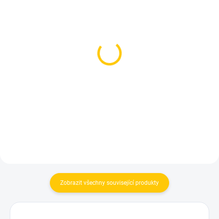
SKLADEM
SKLADEM
Klíčenka s ventilky
Klíčenka Mercedes
Mercedes
alcantara - černá
349 Kč
366 Kč
Do košíku
Do košíku
Zobrazit všechny související produkty