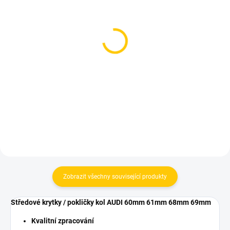
SKLADEM
SKLADEM
AUDI klíčenka a ventilky
Čepičky, krytky ventilků
do pneu kol
kol AUDI, stříbrné / černé
349 Kč
269 Kč
Do košíku
Detail
Zobrazit všechny související produkty
Středové krytky / pokličky kol AUDI 60mm 61mm 68mm 69mm
Kvalitní zpracování