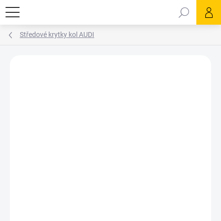
Přejít
Hledat
na
obsah
Středové krytky kol AUDI
Podrobnosti hodnocení
Neohodnoceno