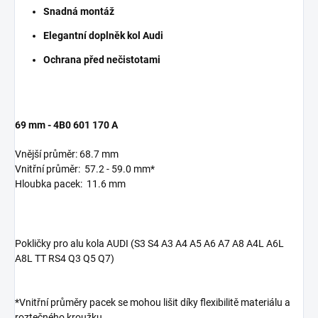
Snadná montáž
Elegantní doplněk kol Audi
Ochrana před nečistotami
69 mm - 4B0 601 170 A
Vnější průměr: 68.7 mm
Vnitřní průměr:
57.2 - 59.0 mm*
Hloubka pacek:
11.6 mm
Pokličky pro alu kola AUDI (S3 S4 A3 A4 A5 A6 A7 A8 A4L A6L
A8L TT RS4 Q3 Q5 Q7)
*Vnitřní průměry pacek se mohou lišit díky flexibilitě materiálu a
roztečného kroužku