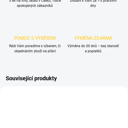
5 let na trhu, Sklad v Česku, Tisíce
Dodání k Vám za 1-3 pracovní
spokojených zákazníků
dny
POMOC S VÝBĚREM
VÝMĚNA ZDARMA
Rádi Vám poradíme s výberem, či
Výměna do 30 dnů – bez starostí
objednáním zboží na přání
a poplatků
Související produkty