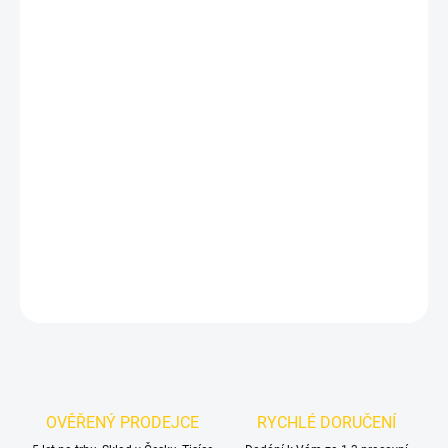
DORUČIT DO:
12.8.2026
MOŽNOSTI
DORUČENÍ
−
+
Přidat do košíku
ČERNÉ LESKLÉ STŘEDY KOL AUDI 69mm
4B0 601 170 A
DETAILNÍ INFORMACE
ZEPTAT SE
OVĚŘENÝ PRODEJCE
RYCHLÉ DORUČENÍ