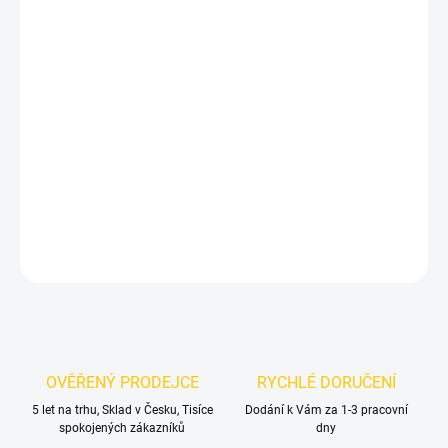
DORUČIT DO:
12.8.2026
MOŽNOSTI
DORUČENÍ
−
+
Přidat do košíku
Nápis emblém znak BMW M-Paket
DETAILNÍ INFORMACE
ZEPTAT SE
OVĚŘENÝ PRODEJCE
RYCHLÉ DORUČENÍ
5 let na trhu, Sklad v Česku, Tisíce
Dodání k Vám za 1-3 pracovní
spokojených zákazníků
dny