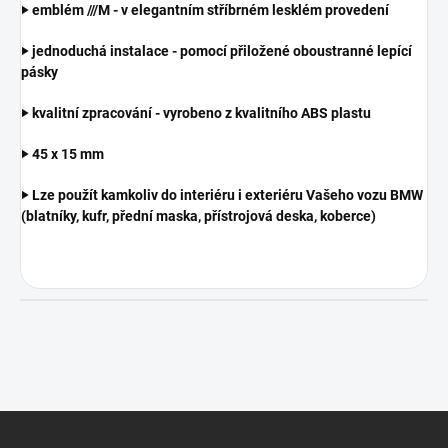
‣ emblém ///M - v elegantním stříbrném lesklém provedení
‣ jednoduchá instalace - pomocí přiložené oboustranné lepící
pásky
‣ kvalitní zpracování - vyrobeno z kvalitního ABS plastu
‣ 45 x 15 mm
‣ Lze použít kamkoliv do interiéru i exteriéru Vašeho vozu BMW
(blatníky, kufr, přední maska, přístrojová deska, koberce)
Z
á