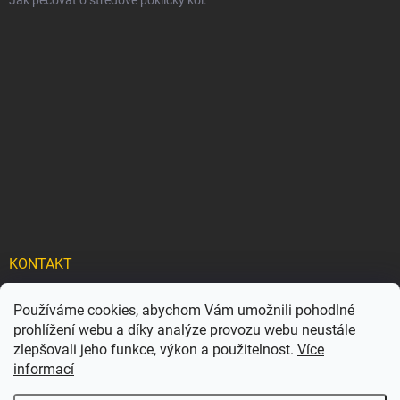
Jak pečovat o středové pokličky kol.
KONTAKT
info
@
carflexx.cz
Používáme cookies, abychom Vám umožnili pohodlné
prohlížení webu a díky analýze provozu webu neustále
carflexx_/
zlepšovali jeho funkce, výkon a použitelnost.
Více
informací